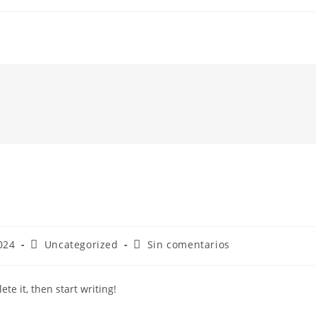
Categoría
Comentarios
024
Uncategorized
Sin comentarios
de
de
la
la
entrada:
entrada:
te it, then start writing!