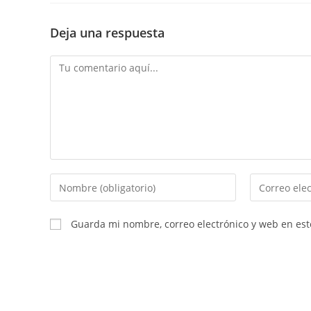
Deja una respuesta
Comentario
Introduce
Introduce
tu
tu
nombre
dirección
Guarda mi nombre, correo electrónico y web en es
o
de
nombre
correo
de
electrónico
usuario
para
para
comentar