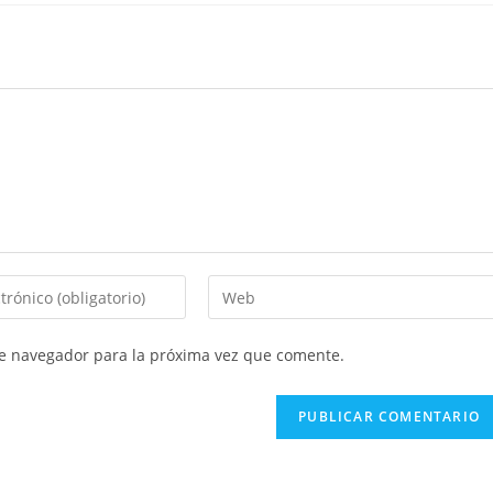
Introduce
la
URL
te navegador para la próxima vez que comente.
de
tu
web
(opcional)