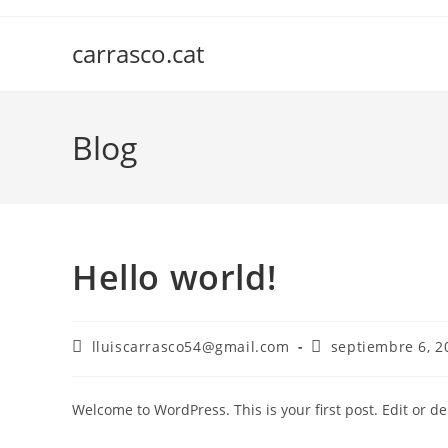
Ir
al
carrasco.cat
contenido
Blog
Hello world!
Autor
Publicación
lluiscarrasco54@gmail.com
septiembre 6, 2
de
de
la
la
entrada:
entrada:
Welcome to WordPress. This is your first post. Edit or dele